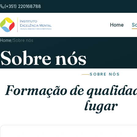
(+351) 220168788
Home
S
Home
/
Sobre nós
Sobre nós
SOBRE NÓS
Formação de qualida
lugar