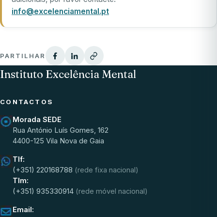
info@excelenciamental.pt
PARTILHAR
Instituto Excelência Mental
CONTACTOS
Morada SEDE
Rua António Luís Gomes, 162
4400-125 Vila Nova de Gaia
Tlf:
(+351) 220168788
(rede fixa nacional)
Tlm:
(+351) 935330914
(rede móvel nacional)
Email: